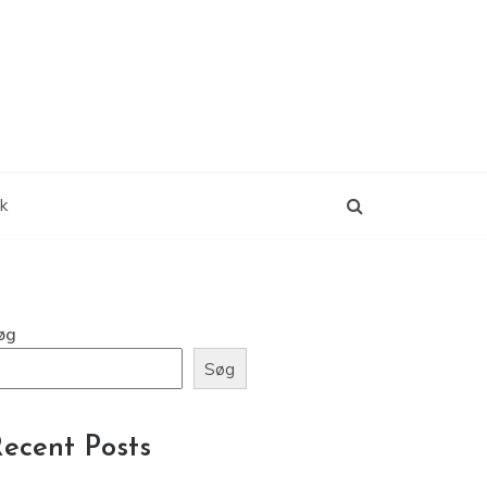
ik
øg
Søg
ecent Posts