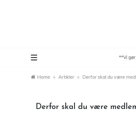
Skip
to
content
**Vi gø
Home
»
Artikler
»
Derfor skal du være med
Derfor skal du være medlem