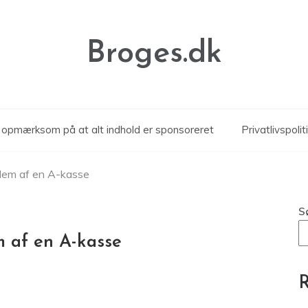
Broges.dk
r opmærksom på at alt indhold er sponsoreret
Privatlivspolit
lem af en A-kasse
S
 af en A-kasse
R