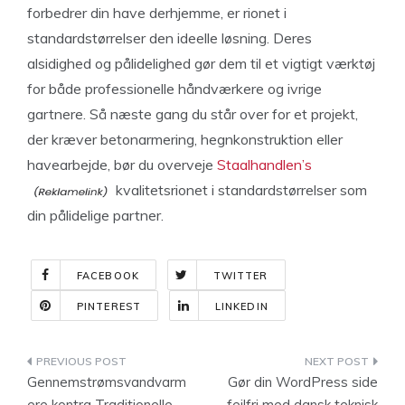
forbedrer din have derhjemme, er rionet i
standardstørrelser den ideelle løsning. Deres
alsidighed og pålidelighed gør dem til et vigtigt værktøj
for både professionelle håndværkere og ivrige
gartnere. Så næste gang du står over for et projekt,
der kræver betonarmering, hegnkonstruktion eller
havearbejde, bør du overveje
Staalhandlen’s
kvalitetsrionet i standardstørrelser som
din pålidelige partner.
FACEBOOK
TWITTER
PINTEREST
LINKEDIN
Indlægsnavigation
Gennemstrømsvandvarm
Gør din WordPress side
ere kontra Traditionelle
fejlfri med dansk teknisk