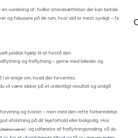
en vurdering af, hvilke istandsættelser der kan betale
ver og fokusere på de rum, hvor slid er mest synligt – fx
C
lt juridisk hjælp til at forstå den
dflytning og fraflytning – gerne med billeder og
så I er enige om, hvad der forventes
 du vil være sikker på et ordentligt resultat og undgå
 forvirring og tvister – men med den rette forberedelse
d afslutning på dit lejeforhold eller boligsalg. Hos
og udførelse af fraflytningsmaling, så du
os for et uforpligtende tilbud og få ro i maven inden