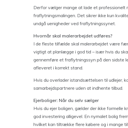
Derfor vælger mange at lade et professionelt
fraflytningsmalingen. Det sikrer ikke kun kval
undgå uenigheder ved fraflytningssynet.
Hvornår skal malerarbejdet udføres?
I de fleste tilfælde skal malerarbejdet være fæ
vigtigt at planlægge i god tid – især hvis du ska
gennemføre et fraflytningssyn på den sidste lej
afleveret i korrekt stand.
Hvis du overlader istandsættelsen til udlejer, k
samarbejdspartnere uden at indhente tilbud.
Ejerboliger: Når du selv sælger
Hvis du ejer boligen, gælder der ikke formelle
god investering alligevel. En nymalet bolig frem
hvilket kan tiltrække flere købere og i mange ti