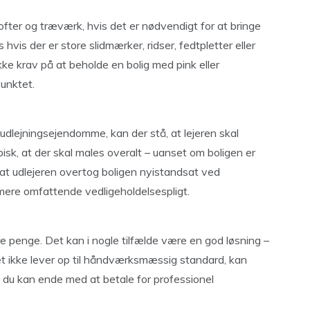
ofter og træværk, hvis det er nødvendigt for at bringe
hvis der er store slidmærker, ridser, fedtpletter eller
ke krav på at beholde en bolig med pink eller
unktet.
te udlejningsejendomme, kan der stå, at lejeren skal
isk, at der skal males overalt – uanset om boligen er
r, at udlejeren overtog boligen nyistandsat ved
n mere omfattende vedligeholdelsespligt.
re penge. Det kan i nogle tilfælde være en god løsning –
et ikke lever op til håndværksmæssig standard, kan
g du kan ende med at betale for professionel