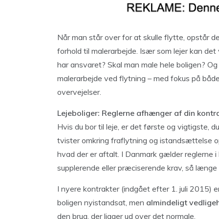
Når man står over for at skulle flytte, opstår 
forhold til malerarbejde. Især som lejer kan de
har ansvaret? Skal man male hele boligen? Og hv
malerarbejde ved flytning – med fokus på både 
overvejelser.
Lejeboliger: Reglerne afhænger af din kontr
Hvis du bor til leje, er det første og vigtigste,
tvister omkring fraflytning og istandsættelse ops
hvad der er aftalt. I Danmark gælder reglerne 
supplerende eller præciserende krav, så længe d
I nyere kontrakter (indgået efter 1. juli 2015)
boligen nyistandsat, men
almindeligt vedlige
den brug, der ligger ud over det normale.