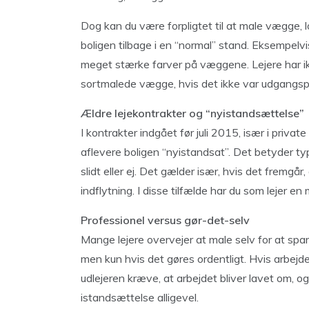
Dog kan du være forpligtet til at male vægge, l
boligen tilbage i en “normal” stand. Eksempelvis 
meget stærke farver på væggene. Lejere har ik
sortmalede vægge, hvis det ikke var udgangsp
Ældre lejekontrakter og “nyistandsættelse”
I kontrakter indgået før juli 2015, især i priva
aflevere boligen “nyistandsat”. Det betyder typ
slidt eller ej. Det gælder især, hvis det fremgå
indflytning. I disse tilfælde har du som lejer e
Professionel versus gør-det-selv
Mange lejere overvejer at male selv for at spa
men kun hvis det gøres ordentligt. Hvis arbejd
udlejeren kræve, at arbejdet bliver lavet om, o
istandsættelse alligevel.