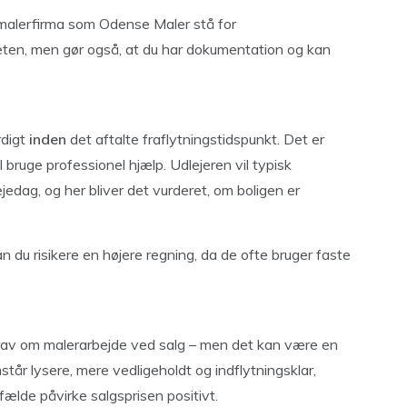
 malerfirma som Odense Maler stå for
iteten, men gør også, at du har dokumentation og kan
rdigt
inden
det aftalte fraflytningstidspunkt. Det er
l bruge professionel hjælp. Udlejeren vil typisk
edag, og her bliver det vurderet, om boligen er
an du risikere en højere regning, da de ofte bruger faste
 krav om malerarbejde ved salg – men det kan være en
står lysere, mere vedligeholdt og indflytningsklar,
lfælde påvirke salgsprisen positivt.