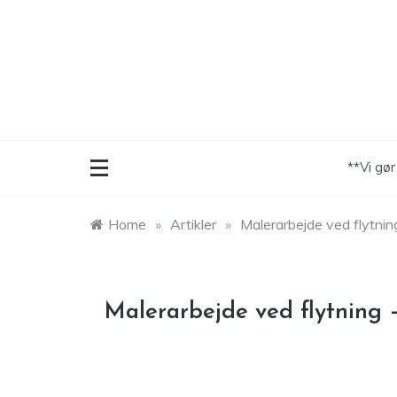
Skip
to
content
**Vi gø
Home
»
Artikler
»
Malerarbejde ved flytnin
Malerarbejde ved flytning 