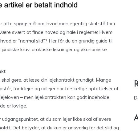
der ofte spørgsmål om, hvad man egentlig skal stå for i
t være svært at finde hoved og hale i reglerne: Hvem
ad er “normal slid”? Her får du en grundig guide til
juridiske krav, praktiske løsninger og økonomiske
akt
 du skal gøre, at læse din lejekontrakt grundigt. Mange
tår, fordi lejer og udlejer har forskellige opfattelser af,
i lejeloven – men lejekontrakten kan godt indeholde
D
e er lovlige.
A
 er udgangspunktet, at du som lejer
ikke
skal aflevere
holdt
. Det betyder, at du kun er ansvarlig for det slid og