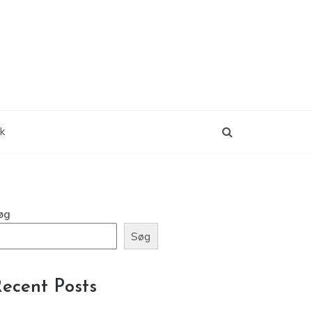
ik
øg
Søg
ecent Posts