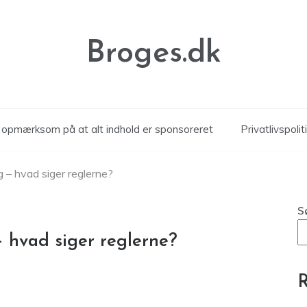
Broges.dk
r opmærksom på at alt indhold er sponsoreret
Privatlivspolit
g – hvad siger reglerne?
S
– hvad siger reglerne?
R