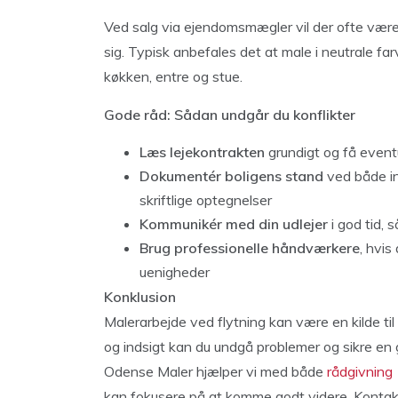
Ved salg via ejendomsmægler vil der ofte være 
sig. Typisk anbefales det at male i neutrale far
køkken, entre og stue.
Gode råd: Sådan undgår du konflikter
Læs lejekontrakten
grundigt og få eventue
Dokumentér boligens stand
ved både in
skriftlige optegnelser
Kommunikér med din udlejer
i god tid, 
Brug professionelle håndværkere
, hvis
uenigheder
Konklusion
Malerarbejde ved flytning kan være en kilde til
og indsigt kan du undgå problemer og sikre en go
Odense Maler hjælper vi med både
rådgivning
kan fokusere på at komme godt videre. Kontakt 